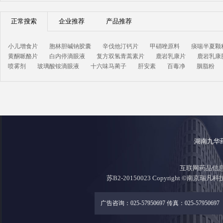
正常搜索
企业推荐
产品推荐
小儿增食片
胞林胆碱钠胶囊
辛伐他汀钙片
甲硝唑原料
痰喘半夏颗
黄酮哌酪片
白内停滴眼液
复方双氢青蒿素片
鹿岩乳康片
鹿岩乳康
喷雾剂
玻璃酸铵滴眼液
十六味马蔺子
肝安素
百毒净
胭脂粉
湖南九华
互联网药品信息证
苏B2-20150023 Copyright ©南京瑞凡
广告咨询：025-57950697 传真：025-57950697